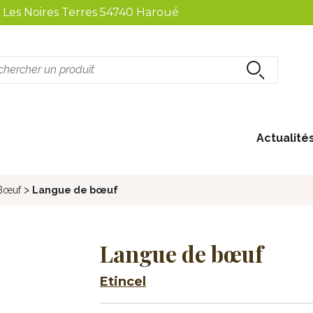
2 Les Noires Terres 54740 Haroué
Actualité
Boissons non-alcoolisées
>
Bœuf
Langue de bœuf
Langue de bœuf
Etincel