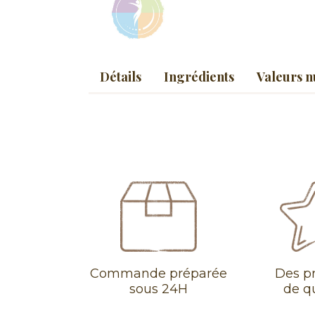
Détails
Ingrédients
Valeurs n
Commande préparée
Des p
sous 24H
de q