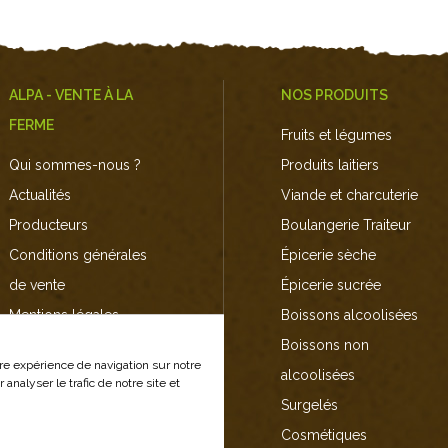
ALPA - VENTE À LA
NOS PRODUITS
FERME
Fruits et légumes
Qui sommes-nous ?
Produits laitiers
Actualités
Viande et charcuterie
Producteurs
Boulangerie Traiteur
Conditions générales
Épicerie sèche
de vente
Épicerie sucrée
Mentions légales
Boissons alcoolisées
Nous contacter
Boissons non
tre expérience de navigation sur notre
Plan du site
alcoolisées
analyser le trafic de notre site et
Surgelés
Cosmétiques