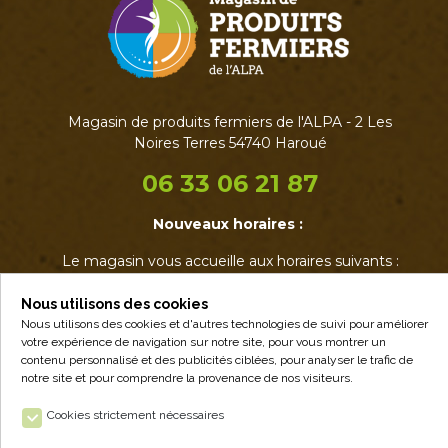
Magasin de produits fermiers de l'ALPA - 2 Les
Noires Terres 54740 Haroué
06 33 06 21 87
Nouveaux horaires :
Le magasin vous accueille aux horaires suivants :
• Mardi : 17h - 19h
• Jeudi : 17h - 19h
Nous utilisons des cookies
• Vendredi : 14h - 19h
Nous utilisons des cookies et d'autres technologies de suivi pour améliorer
votre expérience de navigation sur notre site, pour vous montrer un
• Samedi : 9h - 12h30
contenu personnalisé et des publicités ciblées, pour analyser le trafic de
notre site et pour comprendre la provenance de nos visiteurs.
Cookies strictement nécessaires