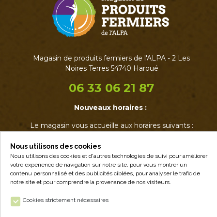
Magasin de produits fermiers de l'ALPA - 2 Les
Noires Terres 54740 Haroué
06 33 06 21 87
Nouveaux horaires :
Le magasin vous accueille aux horaires suivants :
• Mardi : 17h - 19h
• Jeudi : 17h - 19h
Nous utilisons des cookies
• Vendredi : 14h - 19h
Nous utilisons des cookies et d'autres technologies de suivi pour améliorer
votre expérience de navigation sur notre site, pour vous montrer un
• Samedi : 9h - 12h30
contenu personnalisé et des publicités ciblées, pour analyser le trafic de
notre site et pour comprendre la provenance de nos visiteurs.
Cookies strictement nécessaires