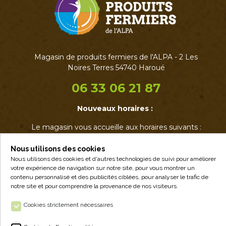
Magasin de produits fermiers de l'ALPA - 2 Les
Noires Terres 54740 Haroué
06 33 06 21 87
Nouveaux horaires :
Le magasin vous accueille aux horaires suivants :
• Mardi : 17h - 19h
• Jeudi : 17h - 19h
Nous utilisons des cookies
• Vendredi : 14h - 19h
Nous utilisons des cookies et d'autres technologies de suivi pour améliorer
votre expérience de navigation sur notre site, pour vous montrer un
• Samedi : 9h - 12h30
contenu personnalisé et des publicités ciblées, pour analyser le trafic de
notre site et pour comprendre la provenance de nos visiteurs.
Cookies strictement nécessaires