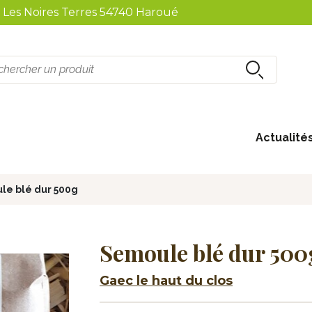
2 Les Noires Terres 54740 Haroué
Actualité
Boissons non-alcoolisées
le blé dur 500g
Semoule blé dur 500
Gaec le haut du clos