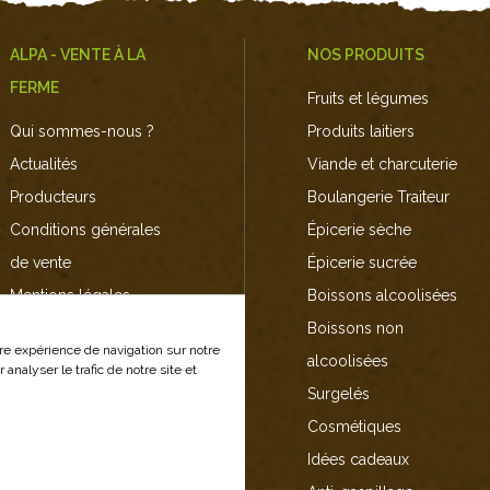
ALPA - VENTE À LA
NOS PRODUITS
FERME
Fruits et légumes
Qui sommes-nous ?
Produits laitiers
Actualités
Viande et charcuterie
Producteurs
Boulangerie Traiteur
Conditions générales
Épicerie sèche
de vente
Épicerie sucrée
Mentions légales
Boissons alcoolisées
Nous contacter
Boissons non
tre expérience de navigation sur notre
Plan du site
alcoolisées
analyser le trafic de notre site et
Surgelés
Cosmétiques
Idées cadeaux