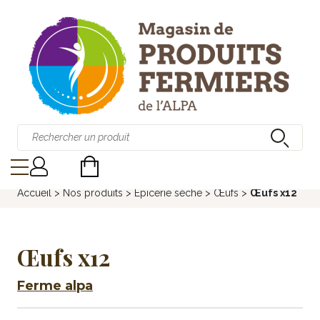
Accueil
>
Nos produits
>
Épicerie sèche
>
Œufs
>
Œufs x12
Œufs x12
Ferme alpa