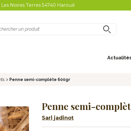
2 Les Noires Terres 54740 Haroué
Actualité
Boissons non-alcoolisées
>
nts
Penne semi-complète 600gr
Penne semi-complèt
Sarl jadinot