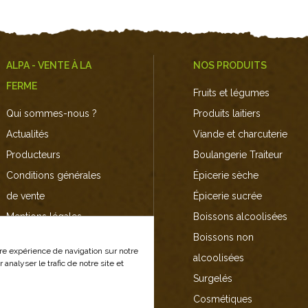
ALPA - VENTE À LA
NOS PRODUITS
FERME
Fruits et légumes
Qui sommes-nous ?
Produits laitiers
Actualités
Viande et charcuterie
Producteurs
Boulangerie Traiteur
Conditions générales
Épicerie sèche
de vente
Épicerie sucrée
Mentions légales
Boissons alcoolisées
Nous contacter
Boissons non
tre expérience de navigation sur notre
Plan du site
alcoolisées
analyser le trafic de notre site et
Surgelés
Cosmétiques