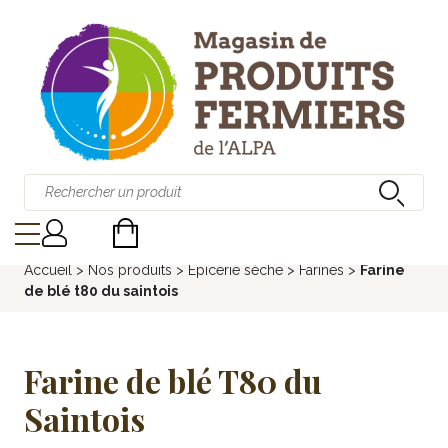
Accueil
>
Nos produits
>
Épicerie sèche
>
Farines
>
Farine
de blé t80 du saintois
Farine de blé T80 du
Saintois