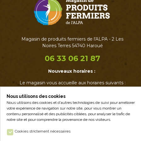
Magasin de produits fermiers de l'ALPA - 2 Les
Noires Terres 54740 Haroué
06 33 06 21 87
Nouveaux horaires :
Le magasin vous accueille aux horaires suivants :
• Mardi : 17h - 19h
• Jeudi : 17h - 19h
Nous utilisons des cookies
• Vendredi : 14h - 19h
Nous utilisons des cookies et d'autres technologies de suivi pour améliorer
votre expérience de navigation sur notre site, pour vous montrer un
• Samedi : 9h - 12h30
contenu personnalisé et des publicités ciblées, pour analyser le trafic de
notre site et pour comprendre la provenance de nos visiteurs.
Cookies strictement nécessaires