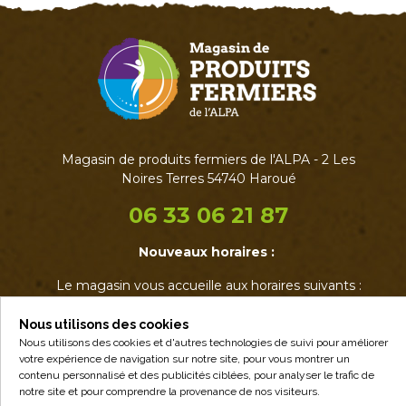
Magasin de produits fermiers de l'ALPA - 2 Les
Noires Terres 54740 Haroué
06 33 06 21 87
Nouveaux horaires :
Le magasin vous accueille aux horaires suivants :
• Mardi : 17h - 19h
• Jeudi : 17h - 19h
Nous utilisons des cookies
• Vendredi : 14h - 19h
Nous utilisons des cookies et d'autres technologies de suivi pour améliorer
votre expérience de navigation sur notre site, pour vous montrer un
• Samedi : 9h - 12h30
contenu personnalisé et des publicités ciblées, pour analyser le trafic de
notre site et pour comprendre la provenance de nos visiteurs.