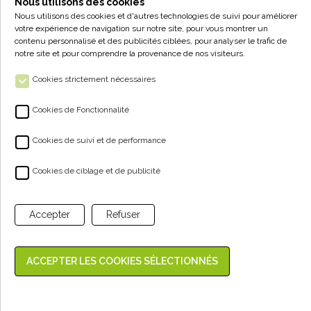
• Jeudi : 17h - 19h
Nous utilisons des cookies
• Vendredi : 14h - 19h
Nous utilisons des cookies et d'autres technologies de suivi pour améliorer
votre expérience de navigation sur notre site, pour vous montrer un
• Samedi : 9h - 12h30
contenu personnalisé et des publicités ciblées, pour analyser le trafic de
notre site et pour comprendre la provenance de nos visiteurs.
Cookies strictement nécessaires
Cookies de Fonctionnalité
Cookies de suivi et de performance
ALPA - VENTE À LA FERME
Cookies de ciblage et de publicité
NOS PRODUITS
Accepter
Refuser
ESPACE CLIENT
Réalisation Digitale
Agence Web Nancy
Gestion de mes cookies