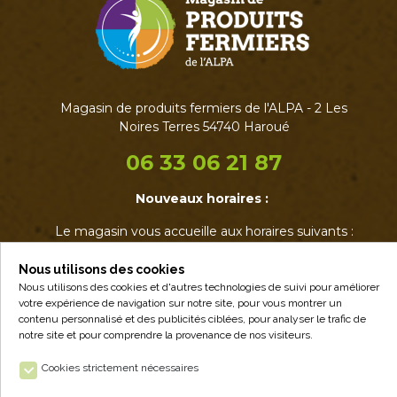
Magasin de produits fermiers de l'ALPA - 2 Les
Noires Terres 54740 Haroué
06 33 06 21 87
Nouveaux horaires :
Le magasin vous accueille aux horaires suivants :
• Mardi : 17h - 19h
• Jeudi : 17h - 19h
Nous utilisons des cookies
• Vendredi : 14h - 19h
Nous utilisons des cookies et d'autres technologies de suivi pour améliorer
votre expérience de navigation sur notre site, pour vous montrer un
• Samedi : 9h - 12h30
contenu personnalisé et des publicités ciblées, pour analyser le trafic de
notre site et pour comprendre la provenance de nos visiteurs.
Cookies strictement nécessaires