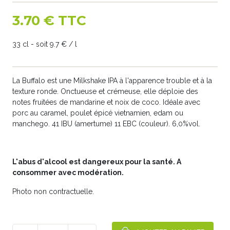
3.70 € TTC
33 cl - soit 9.7 € / l
La Buffalo est une Milkshake IPA à l'apparence trouble et à la
texture ronde. Onctueuse et crémeuse, elle déploie des
notes fruitées de mandarine et noix de coco. Idéale avec
porc au caramel, poulet épicé vietnamien, edam ou
manchego. 41 IBU (amertume) 11 EBC (couleur). 6,0%vol.
L'abus d'alcool est dangereux pour la santé. A
consommer avec modération.
Photo non contractuelle.