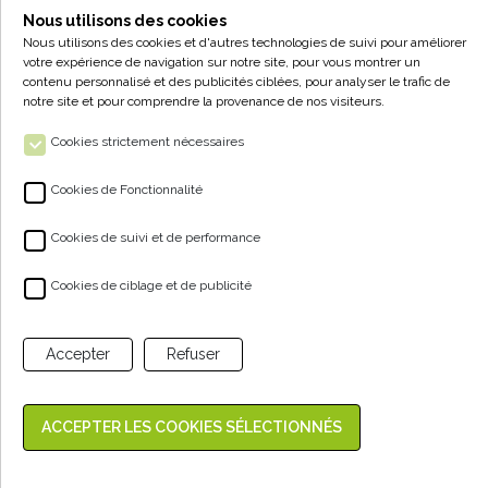
• Jeudi : 17h - 19h
Nous utilisons des cookies
• Vendredi : 14h - 19h
Nous utilisons des cookies et d'autres technologies de suivi pour améliorer
votre expérience de navigation sur notre site, pour vous montrer un
• Samedi : 9h - 12h30
contenu personnalisé et des publicités ciblées, pour analyser le trafic de
notre site et pour comprendre la provenance de nos visiteurs.
Cookies strictement nécessaires
Cookies de Fonctionnalité
Cookies de suivi et de performance
ALPA - VENTE À LA FERME
Cookies de ciblage et de publicité
NOS PRODUITS
Accepter
Refuser
ESPACE CLIENT
Réalisation Digitale
Agence Web Nancy